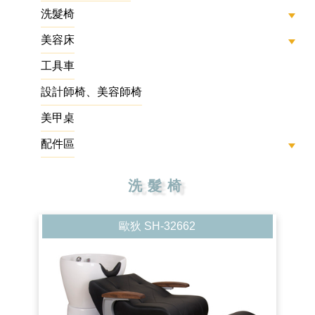
洗髮椅
美容床
工具車
設計師椅、美容師椅
美甲桌
配件區
洗髮椅
歐狄 SH-32662